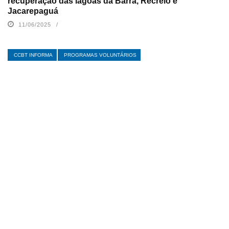
recuperação das lagoas da Barra, Recreio e
Jacarepaguá
11/06/2025
CCBT INFORMA
PROGRAMAS VOLUNTÁRIOS