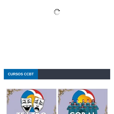
Wind Gust:
10 Km/h
Clouds:
0%
Visibility:
10 km
Sunrise:
6:22 am
Sunset:
5:35 pm
63 %
1011 mb
11 Km/h
CURSOS CCBT