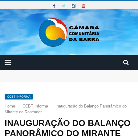
Curso de Manutenção e Conservação Predial
Reunião do Conselho Diretor CCBT
Curso: Prevenção dos Riscos no Meio Ambiente de Trabalho
CCBT INFORMA
Home
›
CCBT Informa
›
Inauguração do Balanço Panorâmico do
Mirante do Roncador
INAUGURAÇÃO DO BALANÇO
PANORÂMICO DO MIRANTE