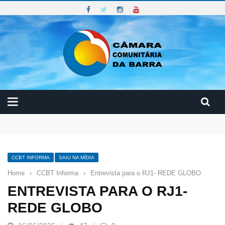
Curso de Manutenção e Conservação Predial
Reunião do Conselho Diretor CCBT
Curso: Prevenção dos Riscos no Meio Ambiente de Trabalho
CCBT INFORMA
SAIU NA MÍDIA
Home
›
CCBT Informa
›
Entrevista para o RJ1- REDE GLOBO
ENTREVISTA PARA O RJ1-
REDE GLOBO