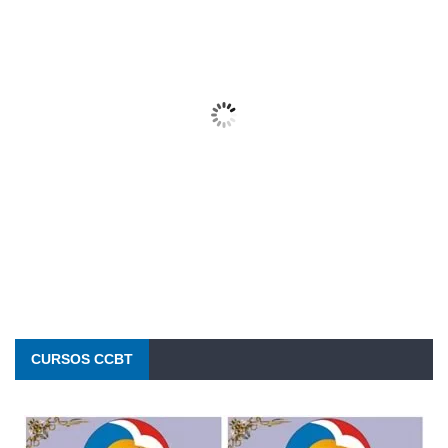
05/08/2026
Wind Gust:
16 Km/h
Clouds:
71%
Visibility:
10 km
Sunrise:
6:25 am
Sunset:
5:33 pm
30 %
1015 mb
6 Km/h
CURSOS CCBT