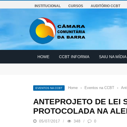
INSTITUCIONAL
CURSOS
AUDITÓRIO CCBT
HOME
CCBT INFORMA
SAIU NA MÍDIA
Curso de Manutenção e Conservação Predial
Reunião do Conselho Diretor CCBT
Curso: Prevenção dos Riscos no Meio Ambiente de T
Home
›
Eventos na CCBT
›
Ant
EVENTOS NA CCBT
ANTEPROJETO DE LEI S
PROTOCOLADA NA ALE
05/07/2017
348
0