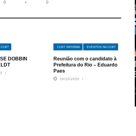
0
+
0
 CCBT
CCBT INFORMA
EVENTOS NA CCBT
ISE DOBBIN
Reunião com o candidato à
ELDT
Prefeitura do Rio – Eduardo
Paes
23
20/10/2020