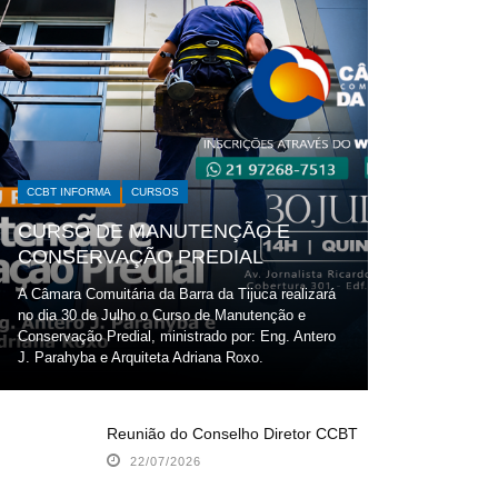
CCBT INFORMA
CURSOS
CURSO DE MANUTENÇÃO E
CONSERVAÇÃO PREDIAL
A Câmara Comuitária da Barra da Tijuca realizará
no dia 30 de Julho o Curso de Manutenção e
Conservação Predial, ministrado por: Eng. Antero
J. Parahyba e Arquiteta Adriana Roxo.
Reunião do Conselho Diretor CCBT
22/07/2026