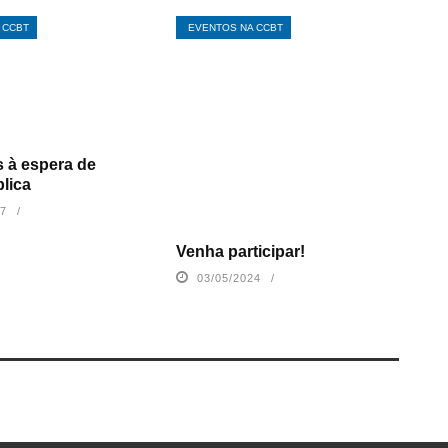
 CCBT
EVENTOS NA CCBT
 à espera de
lica
17
Venha participar!
03/05/2024