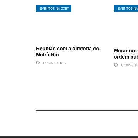
EVENTOS NA CCBT
EVENTOS NA
Reunião com a diretoria do
Moradores
Metrô-Rio
ordem púb
14/12/2016
10/02/20