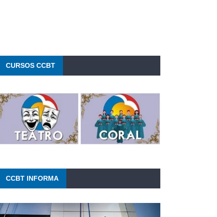
54 %
1010 mb
12 Km/h
CURSOS CCBT
CCBT INFORMA