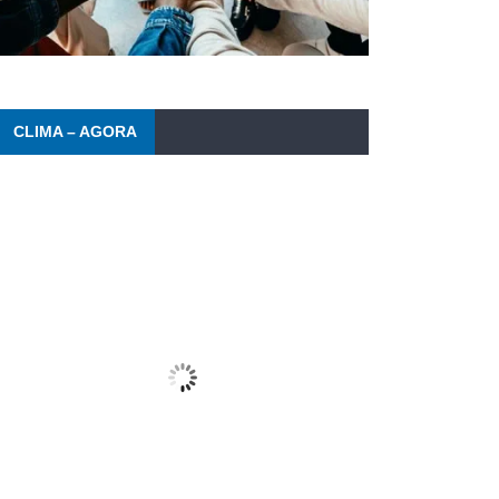
CLIMA – AGORA
Barra da Tijuca
08/08/2026
Wind Gust:
12 Km/h
Clouds:
17%
Visibility:
10 km
Sunrise:
6:23 am
Sunset:
5:34 pm