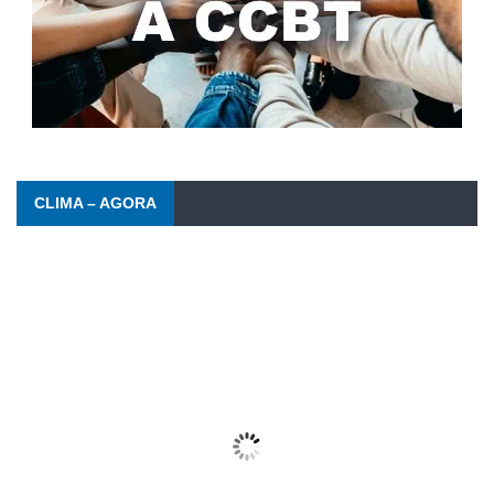
CLIMA – AGORA
Barra da Tijuca
03/08/2026
Wind Gust:
9 Km/h
Clouds:
51%