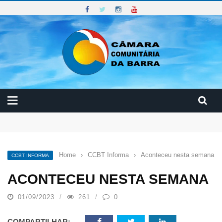
Curso de Manutenção e Conservação Predial
Reunião do Conselho Diretor CCBT
Curso: Prevenção dos Riscos no Meio Ambiente de Trabalho
Home
›
CCBT Informa
›
Aconteceu nesta semana
CCBT INFORMA
ACONTECEU NESTA SEMANA
01/09/2023
261
0
COMPARTILHAR: