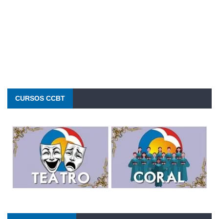
Visibility:
10 km
Sunrise:
6:26 am
Sunset:
5:32 pm
75 %
1020 mb
6 Km/h
CURSOS CCBT